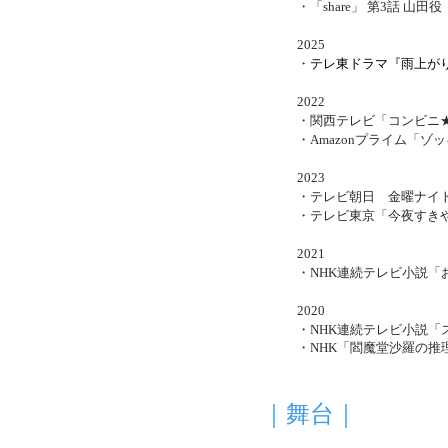
・
「share」 第3話 山田役
2025
​・
テレ東
ドラマ『雨上がりの
2022
・関西テレビ「コンビニ
・
Amazonプライム「ゾ
2023
・
テレビ朝日
金曜ナイ
・
テレビ東京「今夜すき
2021
・NHK連続テレビ小説「
2020
・NHK連続テレビ小説「
・NHK「閻魔堂沙羅の推
｜舞台｜