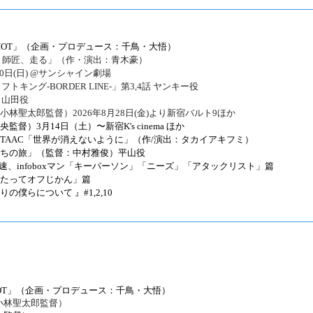
ONE SHOT」（企画・プロデュース：千鳥・大悟）
 師匠、走る」（作・演出：青木豪）
30日(日) @サンシャイン劇場
トキング-BORDER LINE-」第3,4話 ヤンキー役
話 山田役
林聖太郎監督）2026年8月28日(金)より新宿バルト9ほか
督）3月14日（土）〜新宿K's cinema ほか
TAAC「世界が消えないように」（作/演出：タカイアキフミ）
ちの旅」（監督：中村雅俊）平山役
速、infoboxマン「キーパーソン」「ニーズ」「アタックリスト」篇
たってオフじかん​」篇
の僕らについて 』#1,2,10
NE SHOT」（企画・プロデュース：千鳥・大悟）
小林聖太郎監督）