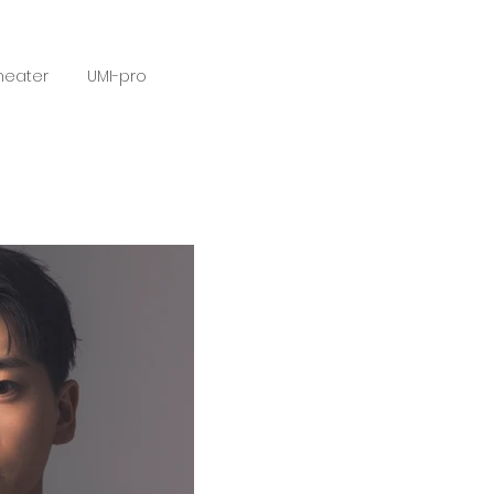
heater
UMI-pro