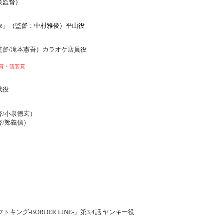
央監督）
旅」（監督：中村雅俊）平山役
監督/滝本憲吾）カラオケ店員役
別賞・観客賞
武役
/
小泉徳宏）
/鄭義信）
キング-BORDER LINE-」第3,4話 ヤンキー役