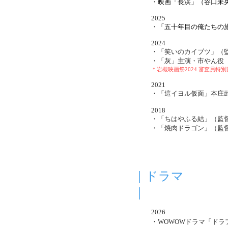
・
映画「長浜」（谷口未
2025
・
「五十年目の俺たちの
2024
・「笑いのカイブツ」（
・
「灰」主演・市やん役
＊岩槻映画祭2024 審査員特
2021
・「這イヨル仮面」本庄
2018
・「ちはやふる結」（監督
・「焼肉ドラゴン」（監督
｜ドラマ
｜
2026
・
WOWOWドラマ「ドラフト