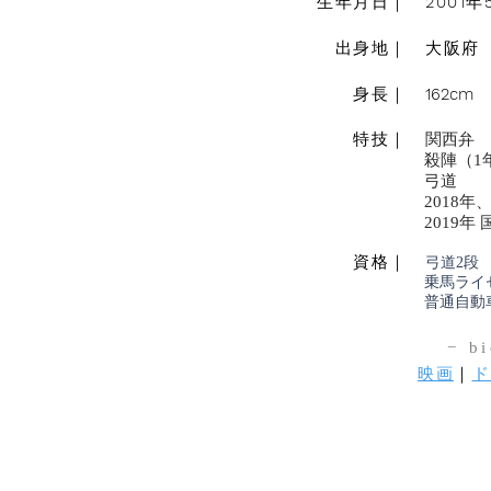
2001
生年月日｜
年
出身地｜ 大阪府
162cm
身長｜
特技｜
関西弁
殺陣（1年
弓道
2018年、201
2019年 国体
資格｜
弓道2段
乗馬ライセン
普通自動車
​− b
映画
｜
ド