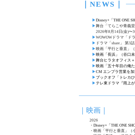
｜NEWS｜
▶︎
Disney+「THE 
▶︎
舞台「てらこや青義堂
2026年8月14日(金)〜
▶︎
WOWOWドラマ「ドラフ
▶︎
ドラマ「share」 第3
▶︎
映画「平行と垂直」（小
▶︎
映画「長浜」（谷口未央監
▶︎
舞台ヒラタオフィス＋
▶︎
映画「五十年目の俺た
▶︎
CM エンプラ営業を加
▶︎
ブックオフ「トレカひ
▶︎
テレ東
ドラマ『雨上がり
｜映画｜
2026
​・
Disney+「THE O
・
映画「平行と垂直」（