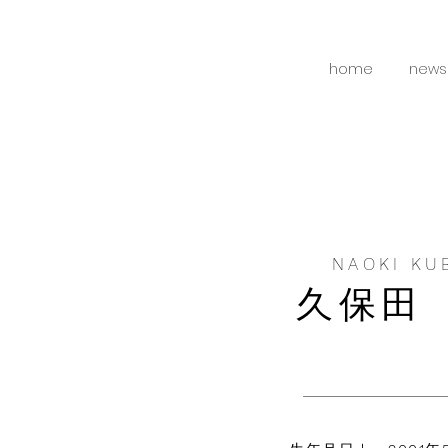
home
news
NAOKI KU
久保田