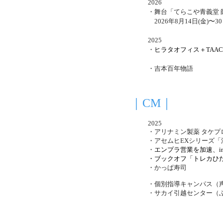
2026
・舞台「てらこや青義堂
2026年8月14日(金)〜3
2025
​・
ヒラタオフィス＋TAA
・吉本百年物語
｜CM｜
2025
​・アリナミン製薬 タケプ
・アセムヒEXシリーズ「
・
エンプラ営業を加速、i
・ブックオフ「トレカひ
・かっぱ寿司
・
個別指導キャンパス（声
​・サカイ引越センター（