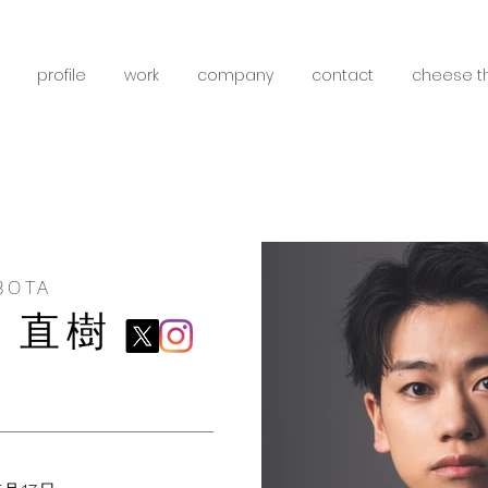
profile
work
company
contact
cheese t
BOTA
 直樹