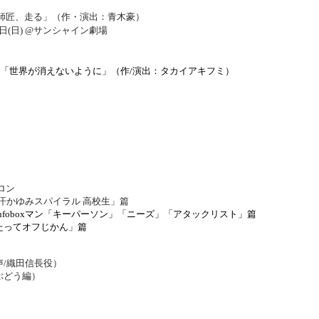
 師匠、走る」（作・演出：青木豪）
0日(日) @サンシャイン劇場
C「世界が消えないように」（作/演出：タカイアキフミ）
ロン
汗かゆみスパイラル 高校生」篇
nfoboxマン「キーパーソン」「ニーズ」「アタックリスト」篇
たってオフじかん
​」篇
/織田信長役）
ぶどう編）