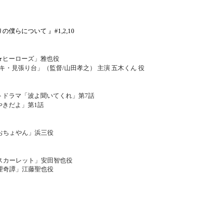
僕らについて 』#1,2,10
★ヒーローズ」雅也役
ッキ・見張り台」（監督/山田孝之） 主演 五木くん 役
トドラマ「波よ聞いてくれ」第7話
やきだよ」第1話
おちょやん」浜三役
スカーレット」安田智也役
理奇譚」江藤聖也役