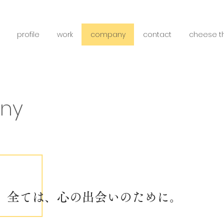
profile
work
company
contact
cheese t
ny
全ては、心の出会いのために。