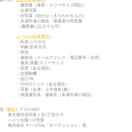
・
履歴書（身長・スリーサイズ明記）
・全身写真
顔写真（顔がはっきりわかるもの）
未成年者の場合、保護者の同意書
履歴書に記入でも可）
メールの必要事項
）
氏名/ふりがな
年齢/生年月日
・性別
連絡先（メールアドレス・電話番号・住所）
身長/体重/スリーサイズ
芸歴（ある場合）
・志望動機
自己PR
SNSのリンク（ある場合）
写真（全身、上半身各1枚）
保護者氏名・連絡先（未成年者の場合）
 /
郵送
）〒151-0063
京都渋谷区富ヶ谷1丁目21-8
イツ太陽 112号室
式会社 チーズfilm「オーディション」係