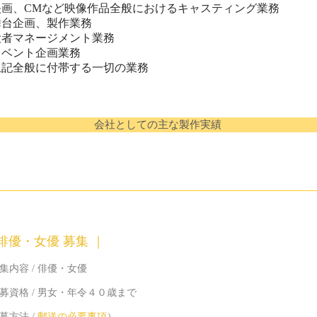
映画、CMなど映像作品全般におけるキャスティング業務
舞台企画、製作業務
役者マネージメント業務
イベント企画業務
上記全般に付帯する一切の業務
会社としての主な製作実績
 俳優・女優 募集 ｜
内容 / 俳優・女優
資格 / 男女・年令４０歳まで
方法 /
郵送の必要事項
）