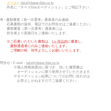
メール
）
info@cheese-film.co.jp
名に『チーズfilmオーディション』とご明記下さい。
 / 書類審査（第一次選考）通過者のみ連絡。
募書類の返却、電話でのお問合せはご遠慮ください。
類審査（第一次選考）通過者には、
当者より面接日をご連絡いたします。
※ご応募いただいた書類は、
1ヶ月以内
に審査し、
類通過者にのみご連絡いたします。
理解の程、何卒よろしくお願いいたします。
せ / E-mail：
info@cheese-film.co.jp
個人情報保護法に基づき、頂いた履歴書は
ーディションに限り使用させていただきます。
オーディション結果についてのお問い合わせは
答えしかねますのでご遠慮ください。