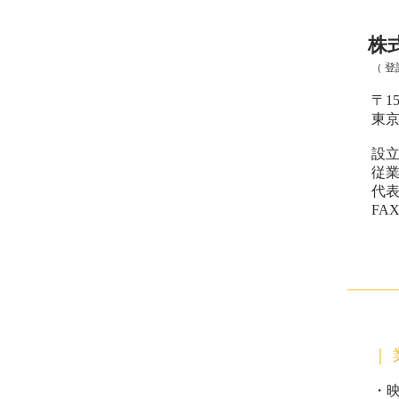
株式
（ 
〒151
東京都
設立：
従業
​ 代
FAX番
｜ 
・