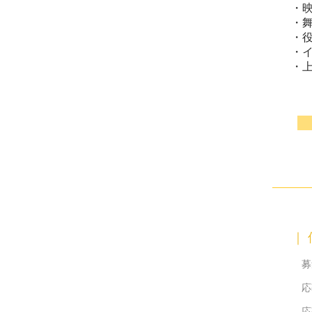
・
・
・
・
​・
｜
募集
応募
応募