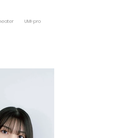
heater
UMI-pro