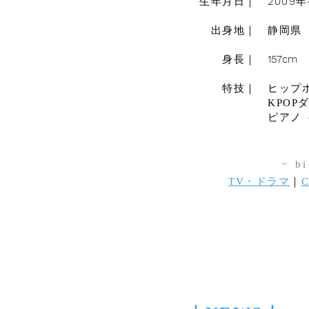
2009
生年月日｜
年
出身地｜ 静岡県
157cm
身長｜
特技｜ ヒップホ
KPOPダン
ピアノ（8
​− b
TV・ドラマ
｜