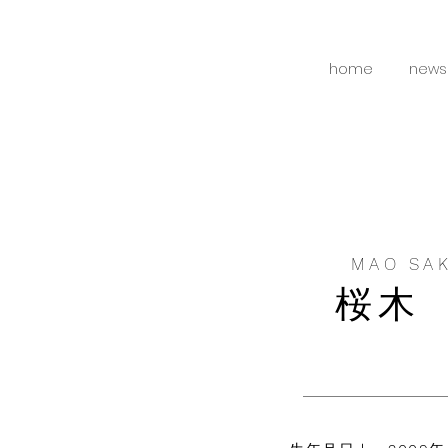
home
news
MAO SA
桜木