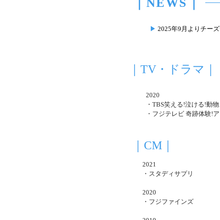
｜NEWS｜
▶︎
2025年9月よりチー
｜TV・ドラマ｜
2020
・TBS笑える!泣ける!動物
​・フジテレビ 奇跡体験!
｜CM｜
2021
・スタディサプリ
2020
・フジファインズ