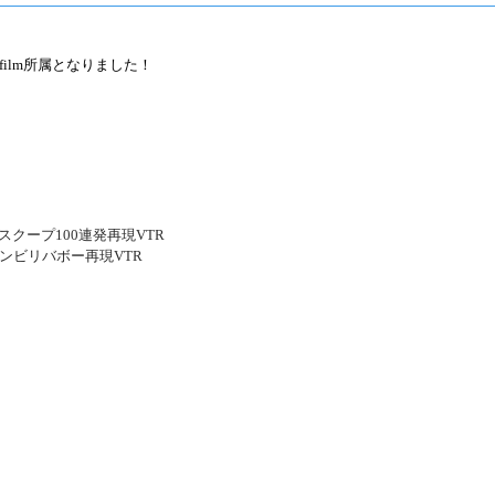
ズfilm所属となりました！
スクープ100連発再現VTR
アンビリバボー再現VTR