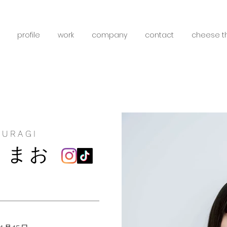
profile
work
company
contact
cheese t
KURAGI
 まお