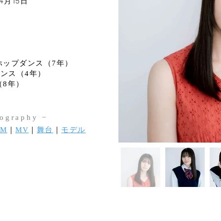
4
15
月
日
ップダンス（7年）
ス（4年）
年）
iography ​−
CM
｜
MV
｜
舞台
｜
モデル