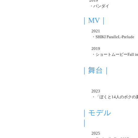
2019
​・バンダイ
｜MV｜
2021
​・SHIKI ParalleL-Prelude
2019
​・ショートムービーFall in 
｜舞台｜
2023
​・「ぼくと14人のボクの
｜モデル
｜
2025